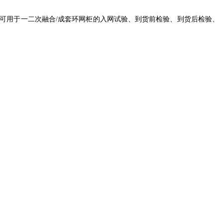
也可用于一二次融
合/成
套环网柜的入网试验、到货前检验、到货后检验、